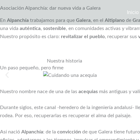
Ir
Asociación Alpanchía: dar nueva vida a Galera
al
Inicio
contenido
En
Alpanchía
trabajamos para que
Galera
, en el
Altiplano
de
Gr
una vida
auténtica
,
sostenible
, en comunidades activas y vibran
Nuestro propósito es claro:
revitalizar el pueblo
, recuperar sus
Nuestra historia
Un paso pequeño, pero firme
Nuestro nombre nace de una de las
acequias
más antiguas y vali
Durante siglos, este canal -heredero de la ingeniería andalusí- l
rodea. Por eso, recuperarlas es recuperar el alma del paisaje.
Así nació
Alpanchía
: de la
convicción
de que Galera tiene futuro
oficios, adaptarnos a los tiempos, impulsar el emprendimiento y