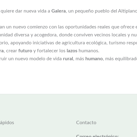
quiere dar nueva vida a
Galera
, un pequeño pueblo del Altiplan
n un nuevo comienzo con las oportunidades reales que ofrece el 
unidad diversa y acogedora, donde conviven vecinos locales y 
torio, apoyando iniciativas de agricultura ecológica, turismo res
ra
, crear
futuro
y fortalecer los
lazos
humanos.
ruir un nuevo modelo de vida
rural
, más
humano
, más equilibrad
rápidos
Contacto
Correo electrónico: