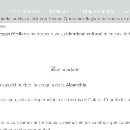
Sobre Nosotros
Participa
Blog Alpanchía
Co
anada
, vuelva a latir con fuerza. Queremos llegar a personas de
tes.
vegas fértiles
y mantener viva su
identidad cultural
mientras abr
osas del pueblo: la acequia de la
Alpanchía
.
levó agua, vida y cooperación a las tierras de Galera. Cuando las
 si lo cultivamos entre todos. Creemos en los cambios que comien
 volver a tejer comunidad.