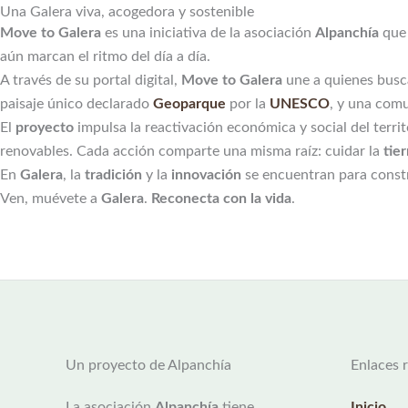
Una Galera viva, acogedora y sostenible
Move to Galera
es una iniciativa de la asociación
Alpanchía
que 
aún marcan el ritmo del día a día.
A través de su portal digital,
Move to Galera
une a quienes busca
paisaje único declarado
Geoparque
por la
UNESCO
, y una com
El
proyecto
impulsa la reactivación económica y social del terri
renovables. Cada acción comparte una misma raíz: cuidar la
tier
En
Galera
, la
tradición
y la
innovación
se encuentran para const
Ven, muévete a
Galera
.
Reconecta con la vida
.
Un proyecto de Alpanchía
Enlaces 
La asociación
Alpanchía
tiene
Inicio