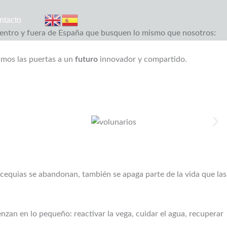
ntacto
 dentro y fuera de España que busquen lo mismo que nosotros:
imos las puertas a un
futuro
innovador y compartido.
 acequias se abandonan, también se apaga parte de la vida que las
zan en lo pequeño: reactivar la vega, cuidar el agua, recuperar