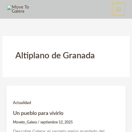
Ir
al
contenido
Altiplano de Granada
Actualidad
Un pueblo para vivirlo
Moveto_Galera
/
septiembre 12, 2025
Descubre Galera: el secreto mejor guardado del