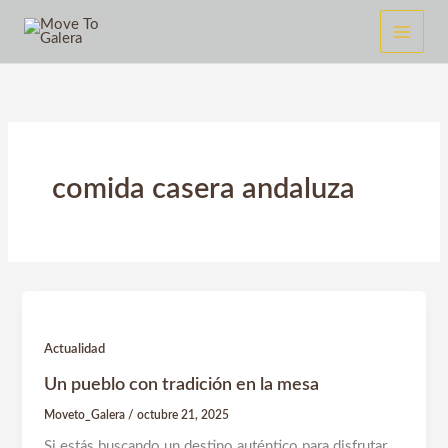
Ir
al
contenido
comida casera andaluza
Actualidad
Un pueblo con tradición en la mesa
Moveto_Galera
/
octubre 21, 2025
Si estás buscando un destino auténtico para disfrutar