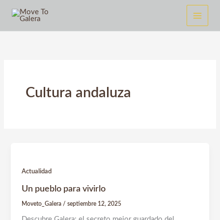
Ir
al
contenido
Cultura andaluza
Actualidad
Un pueblo para vivirlo
Moveto_Galera
/
septiembre 12, 2025
Descubre Galera: el secreto mejor guardado del